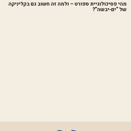
מהי פסיכולוגיית ספורט – ולמה זה חשוב גם בקליניקה
של “ים‑יבשה”?