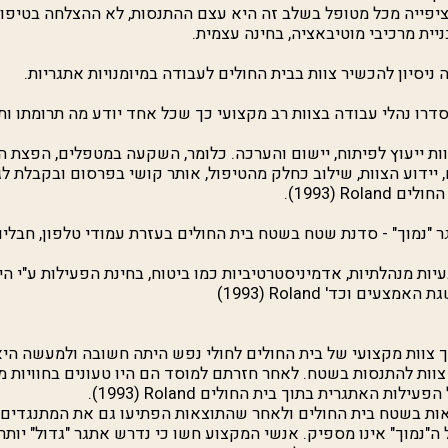
ציפייה מכל מטופל בשלב זה היא עצם ההתנסות, לא ההצלחה בטיפ
יית מרכיבי מוטיבאציה, בחינה עצמית.
ניסיון להכשיר צוות בבית החולים לעבודה במיומנויות אתגריות.
דרו נהלי עבודה בצוות רב מקצועי כך שכל אחד יודע מה תרומתו ות
ת ייעוץ לפיתוח, יישום והערכה. כלומר, השקעה במטפלים, הפצת ה
, יידוע הצוות, שילוב כחלק מהטיפול, אותר קושי בפרסום ובקבלת ל
 החולים
Roland
(1993).
 "נמוך" - סדנת שטח בשטח בית החולים בעזרת עמודי טלפון, חבלים 
עיות מנהלתיות, אדמיניסטרטיביות כמו ביטוח, בחינת הפעילות ע"י ה
שגת האמצעים וכד'
Roland
(1993)
 צוות מקצועי של בית החולים לחולי נפש היתה חשובה ולמעשה היא
ליחת 3 אנשי צוות להתנסות בשטח. לאחר חזרתם למוסד הם היו טעונים בחוויו
הפעילות האתגרית בתוך בית החולים
Roland
(1993).
ות בשטח בית החולים ולאחר שהתוצאות הפתיעו גם את המתנגדים
ה"נמוך" אינו מספיק. אנשי המקצוע חשו כי נדרש אתגר "גדול" יותר