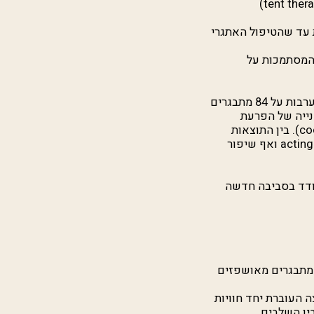
)
tent ther
 עד שהטיפול האתגרי
, המסתמכות על
התערבות אתגר בבריאות הנפש מוכרת בספרות החל מ- 1975, כך למשל נבחנה יעילות ההתערבות על 84 מתבגרים
ייה של הפרעת
co
). בין התוצאות
acting
ואף שיפור
ודד בסביבה חדשה
צל מתבגרים מאושפזים
צה העוברת יחד חוויות
ין השלבים.