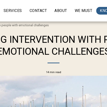
SERVICES
CONTACT
ABOUT
WE MUST
KN
th people with emotional challenges
G INTERVENTION WITH 
EMOTIONAL CHALLENGE
14 min read