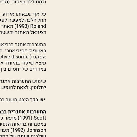
וכמחוללת שיפור. (מכא
על אף שבאותו אירוע,
החל הלכה למעשה לפעו
Roland
(1993) מ
רציונאל האתגר והשטח
באשפוז פסיכיאטרי. ה
אפקט
ctive disorder)
נמצא שיפור במיוחד א
במדדים של יחסים בין 
שימוש התערבות אתגר 
לחלוטין, לצאת לחופש 
יש בכך היבט חשוב ברמ
התערבות אתגרית בברי
Scott
(1991) מת
במסגרות בריאות הנפש
Johnson
(1992)
ושלבים שונים של התפת