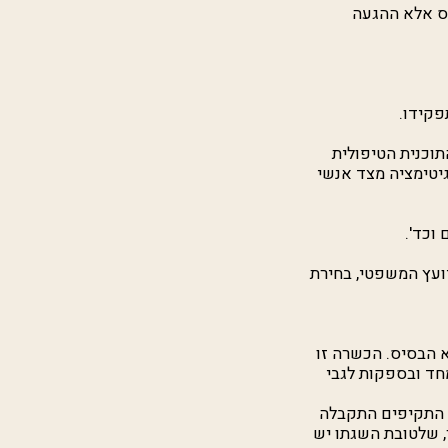
וס אלא ההגעה
פקידו.
תוכנית הטיפולית
גיטימציה מצד אנשי
וכד'.
יועץ המשפטי, בחירת
 הבסיס. הכשרה זו
ת מחד ובספקות לגבי
 התקיפים התקבלה
, שלטובת השגתו יש