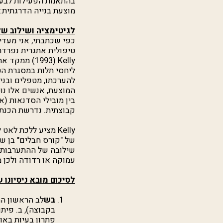
בהתאמת הפעילות לבעי
מוצעת בנייה הדרגתית: 
לגיטימציה ושילוב של
כפי שכתבתי, אני מעדי
טיפולית אתגרית נפרדת
Kelly
(1993) ממק
ליחסי תלות במסגרת ה
להערכתו, מטפלים ובני
המוצעת, אנשים אלו נו
בין מובילי הסדנאות (א
קבוצתית. נדרשת הכנת ה
Kelly
מציע ללכת לאט לא
של "קורס חבלים" בן ש
שילובה של ההתערבות ה
עמוקה או רדודה ולכן מ
לסיכום מובא ניסיונו 
בש
לב הראשון הת
בקבוצה), ב. פיתו
פתרון בעיות באופ