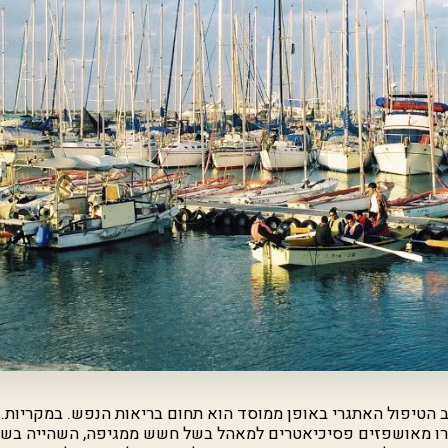
 הטיפול האתגרי באופן ממוסד הוא תחום בריאות הנפש. במקריות...
1 שנה הועברו מאושפזים פסיכיאטרים למאהל בשל חשש ממגיפה, השהייה 