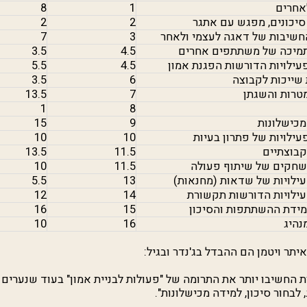
אחרים
1
8
סיכונים, מפגש עם אתגר
2
2
חשיבות של דאגה לעצמי ולאחר
3
7
מיכה של משתתפים אחרים
4.5
3.5
עילויות הדורשות הפגנת אמון
4.5
5.5
שייכות לקבוצה
6
3.5
טרות והשגתן
7
13.5
1
8
מכישלונות
9
15
עילויות של פתרון בעיות
10
10
קבוצתיים
11.5
13.5
שחקים של שיתוף פעולה
11.5
10
עילויות של שדאות (מחנאות)
13
5.5
עילויות הדורשות תקשורת
14
12
מידת ההשתתפות והסיכון
15
16
נהיג
16
10
תר ויטמן הם ההבדל בג'נדר ובגיל:
ת החשיבו יותר את התרומה של "פעולות לבניית אמון" בעוד שנערים 
, לבחור סיכון, למידה מכישלונות".