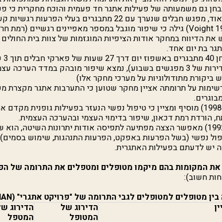
נבחן גם משמעותה של פעילות אתגר חד פעמית והוכח מחקרית כי פע
בעלת תרומה מוגבלת מאוד, מפגש חבלים שנערך עם 22 מתבגרים בע
Voight 1
) גילה כי שיפור מוגבל במספר מאפיינים רגשיים (רמת חרדה
 את הדיווח במחקר אודות הציפיות המוגזמות של צוות בית החולים 
גר בת יום אחד.
כל אחד בן 3 שעות בתדירות של 3 מפגשים בשבוע), נמצא שיפור מובהק במדד הערכ
יש ביקורת מתודולוגיות על מערכי מחקר אלו)
רשימות על תרומתה אציין מחקר שטוען כי התערבות אתגר מקצרת 
בוגרים.
ברגמן (בתקציר חומ"ש 1998) מוסיף ומציין כי טיפול נפשי הנעזר בפעילות גופנית 
 הורדת רמת דכאון, שיפור בדימוי העצמי ובהערכה העצמית.
(1992) מאפשר הצצה מפתיעה לתפיסה אודות יתרונות השיטה, הוא 
 בטיפול נפשי (בשל הפרעות באפקט, הפרעות התנהגות, שימוש בסמים
ה יש לדעתם בפעילות האתגרית.
את המקומות בהם מיקמו מטופלים ומטפלים את התרומה של הפ
בין מטופלים למטופלים לגבי התרומה של "פרויקט אתגרי" (
MAN
ן
הדירוג של
הדירוג של
המטופל
המטפל