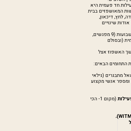
ילות חד פעמית היא
לי הפרעות רגשיות קשות המאושפזים בבית
, לחץ, דיכאון,
אודות שינויים
(1993) בחן 40 מתבגרים באשפוז יום דרך 27 שעות של פארקי חבלים תוך 3 שבועות (9 מפגשים,
ה עצמית (ובסולם
משך האשפוז אצל
מקדם את התחומים הבאים:
שאל מתבגרים (גילאי
) ומספר אנשי מקצוע
עילות
(מקום 1- הכי
).
WIT