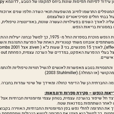
ן עידוד לפיתוח תפיסות שונות ביחס למקומו של הטבע , לדוגמא
apy
 המטפלים התרשמו לחיוב מהשפעות תנאי השדה חלפו שנים ארוכות
ל בבתי חולים פסיכיאטרים כשלעצמם.
אתר עליה לאורך השנים בפעילויות העשרה שונות, באורינטציה טיפולית
 במסגרות בריאות הנפש.
משתתפים אובחנו משתי קטגוריות, האחת של הפרעת התנהגות והשנ
affe
), לאורך 15 מפגשים, בני 3 שעות כ"א (
ziven
אצל
ombs 2001
צל בעלי ההפרעת האפקט, במדדים של הערכה עצמית, הפחתת
 out
אישיים.
והתנסויות בטבע מאפשרות לאנשים להשיל תוויות טיפוליות ולהתמ
מהקושי (או המחלה).(
Stuhlmiller
2003)
ה החברתית הן של הדימוי כחולה ומאידך של שינוי עמדות בחברה.
אות הנפש – סקירת ספרות ודוגמאות:
אר כיצד חל שיפור בהערכה עצמית, בטחון עצמי ומיומנויות חברתיות א
 לאחר השתתפות בסדנאות שטח.
 מעריך את התרומה לחולי נפש בפן המיומנויות החברתיות, האווירה בקבו
חות. כך למשל הוא מציין את התרומה לנושא הגבולות שמתפתחת ב