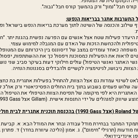
יה הקונקרטית של המטופל.
קורס חבל "נמוך" ורק בהמשך קורס חבל "גבוה".
 התערבות אתגר בבריאות הנפש:
ף שילוב והכנסה של השיטה לתוך מערכת בריאות הנפש בישראל ופ
:
ד את היעדר פעילות שטח אצל אנשים עם הפרעה נפשית בהגנת יתר. "חנ
טיפולית ולהכחשת הזכות של האדם עם המגבלה למימוש עצמי.
 משפחה כאחד עומדים במצב של דיסוננס בין היכרותם עם המטופל 
טים לראות את הפעילות כמסוכנת ויפסול כך את ההשתתפות, יפסול 
נשי האתגר ואנשי הטיפול) עולים חילוקי דעות בעיקר סביב שני נוש
צוות, גיבושו, לגיטימציה לקשיים ולהבדלים בסגנונות הנחיה.
ט לשינוי עמדות גם אצל הצוות, להתחיל בפעילות אתגרית בת כחצי 
עה שלוש פעמים בשבוע בתוך בית החולים הפסיכיאטרי ורק אח"כ 
אתגרית היא לפי מיקומה של תפיסת הצוות הטיפולי את הטיפול ה
וצע שיווק למנהלים על ידי התנסות אישית. (
Gillam
אצל
Gass
1993).
של
Roland
(אצל
Gass
1993) בהכנסת תוכנית אתגרית לבית חולים לחולי נפש:
מקד המחבר בבחירת מודל עבודה ובחר את המודל הבא: א. קביעת מ
ח מודעות (תרגילי "חימום"). ג. אמון (הליכה עיוורת בחדר) ד. פתרון 
ן אינדיבידואלי.