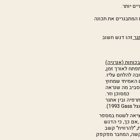
ים יותר.
ו המתבגרים את תכונה
תגר
זהו דגש חשוב
בכוחות (אנרגיה)
פתח לאורך זמן,
ה להלחם עליו.
 האמיתי שמחוץ
סביב מה שנראה
כמסוכן וזר.
רפיה ובין אתגר
צל
Gass
1993).
יציאה לשטח במספר
 ,אם כך, כי הדגש
 "להרוויח" קשב
ן הקשה, המחבר מפקפק