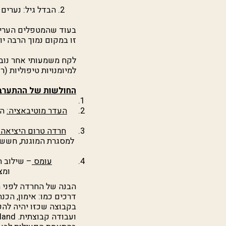
הבדל גיל: נערים 
בעוד שהמטפלים העריכו
זו במקום נמוך הרבה יותר
לקח משמעותי אחר נו
למיומנויות טיפוליות (ר
החולשות של ההתערבו
העדר מוטיבאציה:
הק
חרדה טרום היציאה:
למסגרת המוגנת, חשש 
עומס
– שילוב ה
ומצ
הבנה של החרדה לפני ה
דרכים כמו: אימון, הכנה
בקבוצה שכזו יהיה להפ
ועבודה קבוצתית.
land