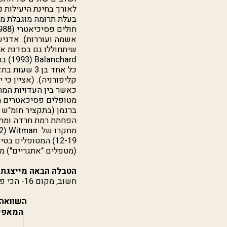
לאורך בחינת היעילות 
חולים פסיכיאטרי (
988
אשמה ועוררות). אדגיש
שיתחוללו גם בסדנת את
Balanchard
קליפורניה). (אציין כי 
כאשר בין העדויות המ
מטופלים פסיכאטרים מ
הפחתת רמת חרדה ומתח,
מחקרו של
Witman
12-19) המטופלים
(מטפלים "אתגריים") מ
הטבלה הבאה מייצגת 
חשוב, מקום 16- הכי פחות חשוב):
השוואה 
המאפיי