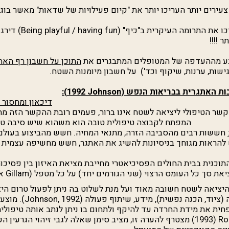
צעירים יותר העריכו יותר את "קיום פעילויות של שדאות" מאשר בוגר
 את התרומה העיקרית ב"כיף" (
Being playful / having fun
) דירג
 !!!!
בע מההעדפה של המטופלים המתבגרים את
התוכן על חשבון רף הא
גישות, ערנות, שיקוף וכד') על חשבון מיומנות השטח.
ת האתגרית בבריאות הנפש (
Johnson
1992):
דיכאון ומחסור 
שר הטיפולי ליציאה לשטח אינו ברור, פעמים רובת ההקשר הזה מת
המפתח לקבוצה טיפולית טובה הוא משהוא שיש סיבה טוב
חששות רבים מהסביבה הזרה, מתנאי המחיה. חשש מהביצוע בעולם
להראות מגוחך בניסיונות להשיג את האתגר, חשש מחשיפה עצמית 
תוכנית בבית החולים הפסיכיאטרי מחייבת מציאת האיזון בין פסיכות
יאת סך כל העומס הרצוי (שני הגורמים יחד) על כל מטפל (
Gillam
א
יציאה לשטח חשובה מאוד ועל מנת לשלוט בה ניתן לפעול טרום ה
 (ציוד, הכנה נפשית), מידע, שיתוף פעולה (
Johnson, 1992
). מוצע
חית את מידת החרדה עד להיקף ולתחום בו ניתן לנתב אותה טיפולית,
Ro
(1993) מצטרף להערה זו, מציב סימן שאלה לגבי זיהוי הגרעי