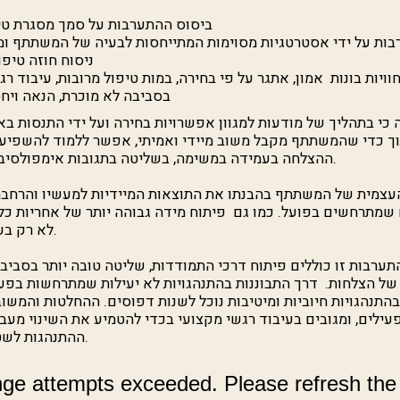
ביסוס ההתערבות על סמך מסגרת טיפ
ות על ידי אסטרטגיות מסוימות המתייחסות לבעיה של המשתתף ומ
ניסוח חוזה טיפו
וויות בונות אמון, אתגר על פי בחירה, במות טיפול מרובות, עיבוד רג
בסביבה לא מוכרת, הנאה ויחס
 כי בתהליך של מודעות למגוון אפשרויות בחירה ועל ידי התנסות ב
ך כדי שהמשתתף מקבל משוב מיידי ואמיתי, אפשר ללמוד להשפיע ב
ההצלחה בעמידה במשימה, בשליטה בתגובות אימפולסיביות או בכל יעד שיבחר.
עצמית של המשתתף בהבנתו את התוצאות המיידיות למעשיו והרחבת 
 שמתרחשים בפועל. כמו גם פיתוח מידה גבוהה יותר של אחריות כלפ
לא רק בעבודה אתגרית בקבוצה.
ערבות זו כוללים פיתוח דרכי התמודדות, שליטה טובה יותר בסביבה
ה של הצלחות. דרך התבוננות בהתנהגויות לא יעילות שמתרחשות בפע
תנהגויות חיוביות ומיטיבות נוכל לשנות דפוסים. ההחלטות והמשוב
ילים, ומגובים בעיבוד רגשי מקצועי בכדי להטמיע את השינוי מעבר
ההתנהגות לשטחי החיים כפי שבחרת.