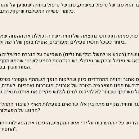
 הוא סוג של טיפול במשחק, סוג של טיפול בחוויה שנשען על עקרונ
כלומר עשייה המשלבת שיקוף, התבוננות פנימה- רפלקציה.
עות פנימה תתרחש כתוצאה של חוויה ישירה וכוללת את ההנחה שאד
ביותר כשכל חושיו פעילים ומעורבים, אפילו בזמן של ריצה ולא רק של טיפוס אתגרי.
 חושית (בטבע או למשל בגלישת גלים) משפיעה על הגברת הפעילות ה
כאנשי טיפול ובהקשר טיפולי, יש הזדמנות לסייע לשינוי שהמשתתף 
המוח והגוך בכדי להפוך חוויה לדפוס.
ס אתגר וחוויה מתחדדים כיוון שהלקוח הופך משתתף אקטיבי בטיפול
ורשת ממנו מוטיבציה בצורה של אנרגיה, מעורבות ואחריות. לעתים,
ר וחוויה מקיים מתח בין אלו שרואים בפעילות מאיץ לעיבוד התהליך
הדגש על הפעילות עצמה, מה דעתך שלך?
 הדגש על ההתערבות על ידי איש המקצוע, הופכת את הפעילות החווי
"החפירות" והוא כולל 5 שלבים: