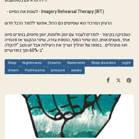
לילה נורא וגם בסופשבוע.
- לשנות את הסיוט - Imagery Rehearsal Therapy (IRT)
הרעיון המרכזי הוא שסיוטים הם הרגל, אפשר ללמוד הרבל חדש.
הטכניקה בקיצור - לומדים לעבוד עם יומן חלומות, יומן סיוטים, בוחרים סיוט
אחד, משנים אותו, כמו שינוי הסוף, הוספת עזרה, שינוי ההקשר או פנטזיה
ואז מתרגלים... בסופו של תהליך נעריך את היעילות אבל יש מצב "להקלה
ב-60% תוך כחודשיים".
Sleep
Nightmares
Dreams
Statements
Sleep disorders
night
dream
Post-trauma
pressure
awake