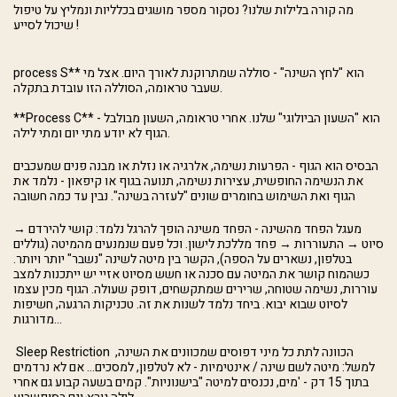
מה קורה בלילות שלנו? נסקור מספר מושגים בכלליות ונמליץ על טיפול
שיכול לסייע !
process S** הוא "לחץ השינה" - סוללה שמתרוקנת לאורך היום. אצל מי
שעבר טראומה, הסוללה הזו עובדת בתקלה.
**Process C** הוא "השעון הביולוגי" שלנו. אחרי טראומה, השעון מבולבל -
הגוף לא יודע מתי יום ומתי לילה.
הבסיס הוא הגוף - הפרעות נשימה, אלרגיה או נזלת או מבנה פנים שמעכבים
את הנשימה החופשית, עצירות נשימה, תנועה בגוף או קיפאון - נלמד את
הגוף ואת השימוש בחומרים שונים "לעזרה בשינה". נבין עד כמה חשובה
מעגל הפחד מהשינה - הפחד משינה הופך להרגל נלמד: קושי להירדם →
סיוט → התעוררות → פחד מללכת לישון. וכל פעם שנמנעים מהמיטה (גוללים
בטלפון, נשארים על הספה), הקשר בין מיטה לשינה "נשבר" יותר ויותר.
כשהמוח קושר את המיטה עם סכנה או חשש מסיוט אזיי יש ייתכנות למצב
עוררות, נשימה שטוחה, שרירים שמתקשחים, דופק שעולה. הגוף מכין עצמו
לסיוט שבוא יבוא. ביחד נלמד לשנות את זה. טכניקות הרגעה, חשיפות
מדורגות...
Sleep Restriction הכוונה לתת כל מיני דפוסים שמכוונים את השינה,
למשל: מיטה לשם שינה / אינטימיות - לא לטלפון, למסכים... אם לא נרדמים
בתוך 15 דק - 'מים, נכנסים למיטה "בישנוניות". קמים בשעה קבוע גם אחרי