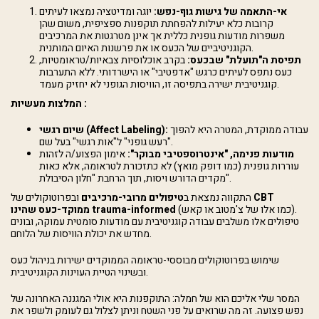
אי-התאמה של גישות גוף-נפש:
יוגה ומדיטציה נמצאו לעיתים
קרובות כלא יעילות להפחתת תוקפנות ספציפית, משום שהן
משפרות מודעות גופנית כללית אך אינן מטרגטות את המרכיבים
הקוגניטיביים של הכעס או את פרשנות האיום המותנית.
תפיסת ה"תועלת" שבכעס:
בקרב אוכלוסיות צבאיות/טראומטיות,
כעס נתפס לעיתים כרגש "אדפטיבי" או הישרדותי. ללא התערבות
קוגניטיבית ישירה בתפיסה זו, הוויסות הגופני לא יחזיק מעמד.
המלצות מעשיות :
עבודה ממוקדת, המטרה היא להפוך
שיום רגשי (Affect Labeling):
"רעש גופני" ל"אות רגשי" בעל שם.
מודעות פנימה, "אינטרוספטיבי מבוקר":
אימון הפצוע/ה לזהות
עוררות גופנית (כמו דופק מואץ) לא כתזכורת לטראומה, אלא כאות
מקדים הדורש ויסות, תוך הרחבת "חלון הסיבולת".
CBT
ובפרוטוקולים של
התקווה נמצאת ב
טיפולים מרובי-מרכיבים
(כמו אלו של צ'מטוב או קאש).
ממוקד-כעס שהינו trauma-informed
טיפולים אלו משלבים עבודה קוגניטיבית עם מודעות סומטית עמוקה, ובונים
מחדש את יכולת הוויסות של הלוחם.
שימוש בפרוטוקולים מבוססי-טראומה הממוקדים ישירות בניהול כעס
ובשינוי הטיית העוינות הקוגניטיבית.
המסר שלי אליכם הוא של חמלה: התוקפנות היא אולי המגננה האחרונה של
נפש פצועה. זה מה שרואים על פני השטח וניתן לצלול גם לעומק ולשפר את