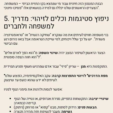
הבנת המנגנון הזה חיונית עבור מי שנמצא בקו החזית הביתי – המשפחה.
הצעדים הראשונים שלנו יכללו גם למידה בנושאים אלו "פסיכו-חינוכי".
5. ניפוץ סטיגמות וכלים לזיהוי: מדריך
למשפחה ולחברים
בני משפחה חווים לעיתים את מה שנקרא "שחיקה רגשית" או "טראומטיזציה
משנית". יש על כך שלל ויכוחים, למי שייכת הטראומה אבל בואו נזרום רגע
עם הביטוי.
הצעד הראשון לשיפור המצב יהיה
שינוי השפה:
מ"הוא הפך לאדם אלים"
ל"הוא חווה הצפה סומטית".
– שריון "פיזי" עבור אדם שמרגיש חשוף ופגיע תמידית.
התוקפנות היא
מגן
"מפת הדרכים" לזיהוי התפרצות קרבה:
עקב האלקסיתימיה, הפצוע שלנו
לעיתים לא ידע שהוא כועס עד שיצעק.
אפשר לנסות ולזהות את סימני הגוף לפניו:
שינויי יציבה:
התקשחות כתפיים, סגירת אגרופים, או נטייה של הגוף
קדימה כבמארב.
הידוק לסתות, מבט "קפוא" או מרוחק (ניתוק).
הבעות פנים:
מעבר לנשימת חזה מהירה וקצרה.
נשימה: