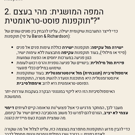
2. המפה המושגית: מהי בעצם
"תוקפנות פוסט-טראומטית?"
כדי לייצר התערבות שיקומית יעילה, עלינו להבחין בין סוגים שונים של
תוקפנות (על פי Baron & Richardson):
ישירה מול עקיפה:
תוקפנות
ישירה
כוללת עימות פנים אל פנים
(פיזי או מילולי), בעוד תוקפנות
עקיפה
מתבצעת ללא עימות ישיר,
כגון פגיעה במערכות יחסים או הפצת שמועות.
פיזית מול מילולית:
ביטויים של פגיעה גופנית והרס רכוש לעומת
שימוש במילים ככלי פוגעני.
אימפולסיבית (תגובתית) מול אינסטרומנטלית:
בעוד שתוקפנות
אינסטרומנטלית היא מתוכננת ונועדה להשיג מטרה, התוקפנות
.
הפוסט-טראומטית היא לרוב
אימפולסיבית
האימפולסיביות הזו היא ליקוי במנגנוני הבקרה בעקבות עוררות-יתר
מתמשכת.
מעבר לכך, המחקר מדגיש כי אצל פצועי/ות טראומה קיים לעיתים
דימוי
עצמי לא יציב
, הגורם להם לפרש כל משוב מהסביבה כאיום ישיר על קיומם,
מה שמצית תגובת כעס מיידית כהגנה.
כדי להבין מדוע התוקפנות מתפרצת בעוצמה כזו, עלינו לצלול אל מה שקורה
לאדם בפנים – ברובד שבו המילים נגמרות והגוף מתחיל לדבר.