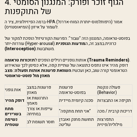
4. הגוף זוכר ופורק: המנגנון הסומטי
של התוקפנות
ברמה הפיזיולוגית, ציר ה-HPA (היפותלמוס-יותרת המוח-אדרנל) אמור
לשמור על איזון (הומיאוסטזיס).
בפוסט-טראומה, המנגנון הזה "שבור": הפרשת הקורטיזול הופכת למקור של
עוררות-יתר (Hyper-arousal) כרונית.במצב זה, ה
מודעות הגופנית
משתבשת.
(Interoception)
.
תזכורות טראומה (Trauma Reminders)
אותות גופניים רגילים הופכים ל
דופק מהיר אינו נתפס כתוצאה של שתיית קפה, אלא כסימן לכך שהאירוע
הטראומטי קורה שוב, כאן ועכשיו.
השוואת פרשנות אותות ופעולה: מצב
מאוזן מול פוסט-טראומטי
פעולה ננקטת
פרשנות
פרשנות במצב
אות גופני
(Behavior)
בפוסט-טראומה
מאוזן
התרגשות או
תקיפה או התבצרות
סכנה קיומית מיידית
דופק מהיר
מאמץ
עייפות או צורך
מתח
דריכות קרבית / מכה
"אני תחת מתקפה"
במתיחה
בשרירים
התפרצות
תחושת מחנק ואובדן
נשימה
חוסר תשומת לב
מילולית/פיזית
שליטה
שטחית