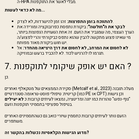
ה-HPA מבלי לאשר את התוקפנות.
מה לא כדאי לעשות...
זהו זמן להישרדות, לא לצדק.
להתווכח בזמן התפרצות:
לבקר את ה"חולשה":
ביקורת נתפסת כפרובוקציה ומורידה את
הערך העצמי, מה שמגביר את הזעם. זה אחת הטעויות הנפוצות ביותר,
מי שאינו פצוע מתקשה להבין שהוא נתפס כביקורתי והרי לפצוע/ה
יש חוש ביקורת מאוד מפותח.
לא לחסום את המרחב, לא לחסום את דרך היציאה מהחדר:
אל
תגרמו לו להרגיש לכוד. לא להכביד ברעש ובמוזיקה.
7. האם יש אופק שיקומי לתוקפנות ?
כן.
סקירת הממצאים של מטקאלף ואחרים (Metcalf et al., 2023) מעלה תובנה
קריטית: טיפולי פוסט-טראומה סטנדרטיים (כמו PE או CPT) וכן גישות
"גוף-נפש" טהורות כמו יוגה ומדיטציה, נמצאו לעיתים קרובות כ
לא יעילים
בטיפול ספציפי בתסמיני תוקפנות וזעם.
הזעם נותר לעיתים קרובות כתסמין שיורי כואב גם כשהתסמינים האחרים
משתפרים.
מדוע הגישות הקלאסיות נכשלות בהקשר זה?