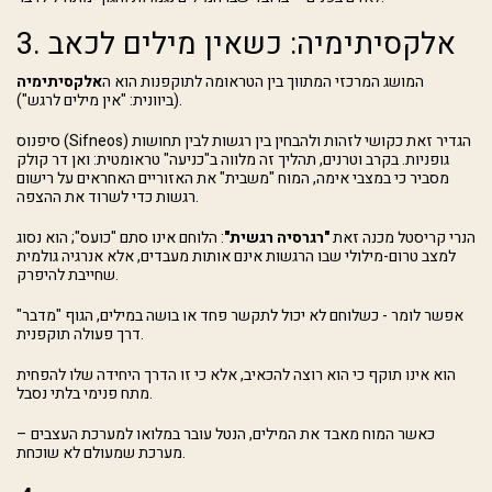
3. אלקסיתימיה: כשאין מילים לכאב
המושג המרכזי המתווך בין הטראומה לתוקפנות הוא ה
אלקסיתימיה
(ביוונית: "אין מילים לרגש").
סיפנוס (Sifneos) הגדיר זאת כקושי לזהות ולהבחין בין רגשות לבין תחושות
גופניות. בקרב וטרנים, תהליך זה מלווה ב"כניעה" טראומטית: ואן דר קולק
מסביר כי במצבי אימה, המוח "משבית" את האזוריים האחראים על רישום
רגשות כדי לשרוד את ההצפה.
הנרי קריסטל מכנה זאת
"רגרסיה רגשית"
: הלוחם אינו סתם "כועס"; הוא נסוג
למצב טרום-מילולי שבו הרגשות אינם אותות מעבדים, אלא אנרגיה גולמית
שחייבת להיפרק.
אפשר לומר - כשלוחם לא יכול לתקשר פחד או בושה במילים, הגוף "מדבר"
דרך פעולה תוקפנית.
הוא אינו תוקף כי הוא רוצה להכאיב, אלא כי זו הדרך היחידה שלו להפחית
מתח פנימי בלתי נסבל.
כאשר המוח מאבד את המילים, הנטל עובר במלואו למערכת העצבים –
מערכת שמעולם לא שוכחת.