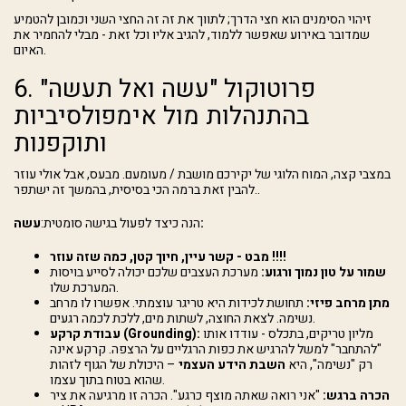
זיהוי הסימנים הוא חצי הדרך; לתווך את זה זה החצי השני וכמובן להטמיע
שמדובר באירוע שאפשר ללמוד, להגיב אליו וכל זאת - מבלי להחמיר את
האיום.
6. פרוטוקול "עשה ואל תעשה"
בהתנהלות מול אימפולסיביות
ותוקפנות
במצבי קצה, המוח הלוגי של יקירכם מושבת / מעומעם. מבעס, אבל אולי עוזר
להבין זאת ברמה הכי בסיסית, בהמשך זה ישתפר..
עשה:
הנה כיצד לפעול בגישה סומטית:
מבט - קשר עיין, חיוך קטן, כמה שזה עוזר !!!!
שמור על טון נמוך ורגוע:
מערכת העצבים שלכם יכולה לסייע בויסות
המערכת שלו.
מתן מרחב פיזי:
תחושת לכידות היא טריגר עוצמתי. אפשרו לו מרחב
נשימה. לצאת החוצה, לשתות מים, ללכת לכמה רגעים.
מליון טריקים, בתכלס - עודדו אותו
עבודת קרקע (Grounding):
"להתחבר" למשל להרגיש את כפות הרגליים על הרצפה. קרקע אינה
רק "נשימה", היא
השבת הידע העצמי
– היכולת של הגוף לזהות
שהוא בטוח בתוך עצמו.
הכרה ברגש:
"אני רואה שאתה מוצף כרגע". הכרה זו מרגיעה את ציר