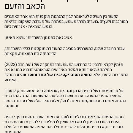
הכאב והזעם
הקשר בין חשיפה לטראומה לבין התנהגות תוקפנית הוא אחד האתגרים
המורכבים ולעץים ,בוערים תרתי משמע, בפתחה של מערכת השיקום ובריאות
הנפש הצבאית - אזרחית כיום.
אציג זאת כמנגנון הישרדותי שיצא מאיזון.
עבור הח'ברה שלנו, המשרתים בסביבה המעודדת תוקפנות ככלי הישרדותי,
הדינמיקה הזו מועצמת, מקצינה.
מזמין לקרא ולהבין כי החידוש המשמעותי במחקרה של נועה חבה (2022)
המלמד שלאו דווקא
מספר
האירועים הטראומטיים הוא המנבא את
התפרצות הזעם, אלא ה
חוויה הסובייקטיבית של פחד וחוסר אונים
במהלך
האירוע.
על פי תפיסתם של ג'ודית הרמן ונגה צור, טראומה היא זעזוע עמוק למערך
הנפשי והגופני המערער את תחושת השליטה והמשמעות. התזה המרכזית
המנחה אותנו היא שתוקפנות אינה "רוע", אלא תוצר של כשל בעיבוד הרגשי
והסומטי.
כאשר הנפש והגוף אינם מצליחים לעבד את אימי העבר, הזעם הופך לשפה
היחידה שדרכה ניתן לבטא כאב שאין לו מילים.כדי להבין מדוע המערכת
בוחרת דווקא בשפה זו, עלינו להגדיר תחילה את המפה המושגית של עולם
התוקפנות.