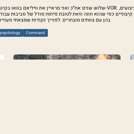
שלוש שנים אח"כ ואני מראיין את וויליאם בוואו בקינג, סקיפר מוביל וותיק ב-
 קיצוניים כפי שהוא חווה וזאת לטובת פיתוח מודל של סביבות עבוד
בהן עם צוותים מובחרים. לפנייך נקודות שמצאתי מעניינ
psychology
Command
What is challenge-assisted therapy?