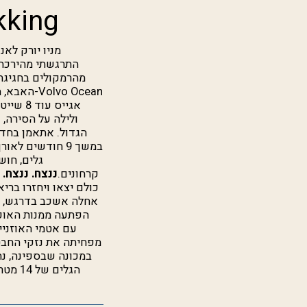
(מבוסס שיחה
התרגשתי מהירכתי
מהרמקולים בחגיגת
האבא, הס
ולילה על הסירה,
הגדול. אתאמן בחדר
גלים, חוש
קרחונים.
ננצח. ננצח.
נ
כולם יצאו ויחזרו בר
אחלה אשכב בדרגש, אתב
הפתעה ממנות האוכל
עם אטמי האוזניי
במכונה שבספינה, נת
הגלים