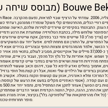
 שקרתה..) Bouwe Bekking
ים רוויי הגלים, מהחרטומים קלי משקל שנפרדו ממנהטן, רעדתי כש
 הענק. התבוננתי בסקיפרים שיורדים לסירות שלהם, האישה שמח
פונסר שלוחש מילה, בכתבת הטלוויזיה שמתעדת את הרגע ודמיינתי....בתפק
 על המפרשים, על התורן וגם מתחת למים. אפעל יחד עם המשקיעים
 הכושר, אלמד מהמהנדסים ומצוות החוף ובצהריים בהירים אצא לי
במשך 9 חודשים לאורך כ-37,000 מיילים של אוקיינוסים, מסביב לעולם, בתנאי מזג 
ך ושמש. אקח אחריות על כל גלץ וכל מהפך, נעבור בין איים, שוניות 
פתח מהירויות חדשות ושיאים חדשים בנתיבי שייט קדומים.אשמור ע
יאים, אתמוך בחולים ואדע לרפא כל שבר, זיהום וכאב שעשוי להתרחש
ונן בציורים של הילדים שלי ואנוח, אבל רק קצת.מול חופי ברזיל ו
 המרוכז ומלא האנרגיה, אגוון עם קטשופ ונקנח בנוטלה. אקשיב ת
ם ועם קסדה. (אטמי האוזניים מקלים במעט את הרעש של קופסת ה
מפחיתה א
קן את החרב, ההגה, הקיל, הונטה הקדמית ושאר הדברים שמתפרקים
 של 14 מטר (כל אלו מהרפתקאות של "טלפוניקה בלו").בקיצור, אהיה מנהיג
סופר תחרותית-טכנולוגית-בתנאים משתנים.