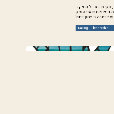
VOR. בקינג מספר לי על ביצועים,
ה קיצוניות שאני עוסק
ות לכתבה בעיתון כחול
Sailing
leadership
How does the feeling of freedom come
from the sea?