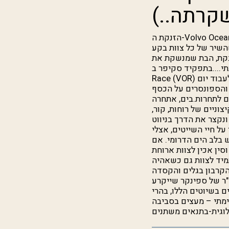
הזנקת ה-Volvo Ocean Race מניו יורק לאנגליה, 2006. עמדתי על הרציף שבוי למראות, נפעם מהקרבה.
השיר של כל צוות בקע
בקת, הבת שמנשקת את
יד סקיפר ב-Volvo Ocean
Race (VOR) אגייס עוד 8 שייטים (צריך סה"כ 10 שייטים וחזי כבר בפנים), אקח שייטים שיודעים לעבוד יום
 והספונסרים על הכסף
ם לתחרות.בים, אתחרה
אוויר קיצוניים של רוחות, קור,
ונקצר את הדרך בניווט
ל חיי השייטים, אצלי
 בלב הים הדרומי. אם
סין אכין לצוות ארוחת
מיד לצוות גם כשאהיה
קרבון בגלים והקסדה
ת נזקי החבטות בים הסוער).אעזור לתקן את המתפיל מים, נתפור יחד את 500 מ"ר של ספינקר שייקרע
 בשיוטים הללו, בהרי
 משימתי – מעצים בסביבה