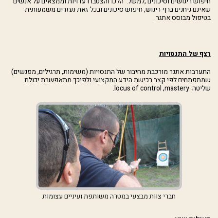
חיפוש ריגושים וסיכונים ,למשל. הלכו והצטברו עדויות וממצאים על אנשים
שאינם ניחנים ברף ריגוש, חיפוש סיכונים ובכל זאת נעזרים משמעותית
בטיפול מבוסס אתגר.
רצף של התנסויות
התערבות אתגר מורכבת מחיבור של התנסויות (משימות, תרגילים, מפגשים)
שמתפתחים לפי קצב רכישת הידע המקצועי ולפיכך מתאפשרת יכולת
שליטה
mastery
,
locus of control
.
חברי צוות מבצעי במטרה משותפת ועיניים עצומות