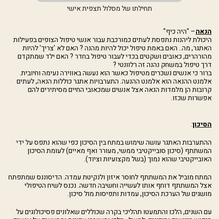
תחילתו של מסלול תצפית אישי
הנאה
– "היה כיף"
היכולת ליהנות נתפסת לעתים כמורכבת עבור אנשי טיפול הצופים בפעילות
האתגר, מה.. האם באמת טיפול יכול להיות מהנה ? האם לא 'צריך' להיות
מהורהרים, כאובים ושקטים בכדי לעבור טיפול בחדר ? האם ילד שמתקדם
דרך טיפול במשחק נהנה זה רלוונטי ?
ברור כי אנשים נשכרים מטיפול כאשר הוא נעשה באווירה נעימה וחיובית.
אלמנט ההנאה הוא אלמנט ההנעה. התערבויות אתגר כוללות הנאה, לעתים
קרובות הן מלמדות הנאה אצל אנשים שמכאובי החיים מסיתירים להם
אפשרות שכזו.
הסיכון
:
ההתערבות האתגר עושה שימוש במתח בין הסיכון כפי שהוא נתפס על ידי
המשתתף (סיכון סובייקטיבי ממשי, מעורר ואף מאיים) לעומת הסיכון
האובייקטיבי שהוא נמוך (בשל מקצועיות וציוד).
המתח מוביל את המשתתף לחוסר איזון ולנקיטת עמדה. הדיסוננס שמתפתח
אצל המשתתף דוחף אותו לעשייה וחשיבה חדשה. נכנס לשיח הטיפולי
מושגים של הערכת הסיכון, עמדות ותפיסות מול סיכון.
עם השנים, הלכו והתמעטו תהליכי בקרה שכוללים שאלונים פסיכולוגים על