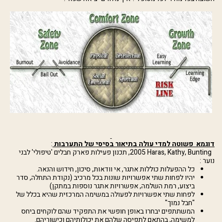
דוגמא פשוטה למדי עולה בתיאור בסיסי של התערבות
:
Haras, Kathy, Bunting
2005, תכנון פעילות פארק חבלים 'טיפולי' לבני
נוער :
כל ההפעלות כוללות אתגר, אי וודאות, סיכון, חידוש והנאה.
יהיו לפחות שתי אפשרויות שונות בכל מרכיב (נקודת התחלה, סדר
ביצוע, רמת השלמה, אפשרויות אתגר נוספות במתקן)
לפחות שתי אפשרויות לפעולה במשימה המרכזית שהיא בכלל של
"חבל נמוך"
המשתתפים יבחרו באופן חופשי את התפקיד שהם לוקחים ביחס
למשימה, בהתאם לתפיסה שלהם את יכולותיהם וכישוריהם.