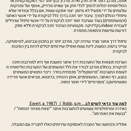
אותה, מורכב לומר איזה חלק ואיזה מרכיב נכון יותר למי. האקטלקטיות או
ההוליסטיות יכולות להפוך לכלי חזק אך שאינו מדוייק, אוסף של טכניקות
שלעתים על ידי מפעיל לא מיומן יצור אפקט שטחי, אם בכלל ובוודאי שלא
טיפולי ההולם לצורך. עיבוד יתר זוכה בדרך כלל לביקורת על ידי אנשי האתגר
(והמשתתפים) בעוד שעיבוד חסר יזכה לביקורת על ידי אנשי טיפול שרגילים
לעבודת indoor בקליניקה. מקצועיות העיבוד זוכה לביקורת וללא ספק
דורשת גמישות והתאמה מתמדת.
טיפול דרך אתגר סביר שיהיה יקר, מורכב יותר הן בתכנון ובביצוע, לוגיסטיקה,
ענייני ביטוח, הסעות, לינת שטח ואפילו שירותים יכולים להיות בין הסיבות
לביקורת.
הערכת תוצאות של התערבות דרך אתגר נחשבת אף היא למורכבת וזוכה
לביקורת. בהחלט מורכב לבודד את כלל המשתנים של התערבות הוליסטית זו
לעומת התערבות "פרוטוקולית" סכמתית בחדר. ריבוי התנאים המשתנים
בטבע, רף האתגר, המשתתפים, אופן ההנחיה ,כדוגמא, מביאים אנשי מדידה
וסטטיסיטקה 'מסורתיים' לידי חוסר נוחות...
למה עוד כדאי לשים לב...
Robb, g,m
.) (
Ewert, a. 1987
:
האדרה ומניפולציות שעושים להתערבות אתגר "יצאת מאזור הנוחות" /
"כבשת את האוורסט"...
אפליה והכחשה של החברה לאספקת שירותים כאלו לחבריה עם המגבלה.