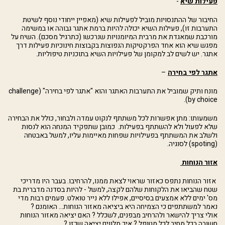
פעילות שיא
-
החיבור של ההתנסויות מוביל לפעילות שיא (מאפיין ייחודי נוסף לשיטת
התערבות זו), פעילות השיא יכולה להיות ברמת אתגר גבוהה או במשימה
מורכבת שמאגדת את מרבית המיומנויות שנרכשו (כתרגיל מסכם). השיח על
מפגש שיא הוא אחד הפרקטיקות הנפוצות בקבוצות חינוכיות פעילות דרך
אתגר. יש לשים לב למקומן של פעילויות השיא בתוכניות טיפוליות.
אתגר לפי בחירה
–
מונח ותיק שמוביל את התערבות האתגר והוא "אתגר לפי בחירה" (
challenge
).
by choice
משמעותו: מתן אפשרות לכל משתתף לנקוט עמדה ולבחור, כולל את הבחירה
שלא לפעול ולא להשתתף בפעילות. כמובן שתפקיד המנחה הוא לנסות
ולשלב את המשתתף בפעילויות שפחות מאיימות עליו, למשל באבטחה
(
spoting
) לסוגיה.
אזור הנוחות
אזור הנוחות נתפס כאזור שראוי לצאת ממנו, להרחיבו. בעבר היו מדריכי
שטח שהביאו את הלקוחות שלהם לקצה, למשל - להיות בסדנה מדברית בת
מס' ימים ללא אמצעים בסיסיים, אפילו ללא נייר טואלט. פעמים רבות מדי
נאמר למשתתפים כי הצמיחה היא ביציאה מאזור הנוחות... האומנם ?
אולי צריך להישאר ולהרחיב מבפנים, לשכלל ? האם יציאה מאזור הנוחות
חשובה בכל מחיר לכל מטופל ? איך מלווים יציאה שכזו ?