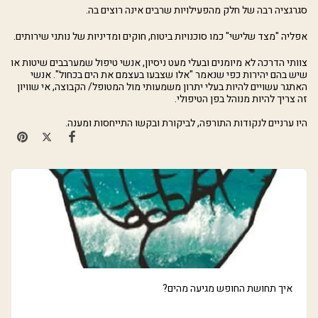
סגרגציה רבה של חלק מהפעילויות שרבים אינה רוצים בה.
אפליה "מצד שלישי" כמו סוכנויות ביטוח, חוקים ומדיניות של נותני שירותים.
צוותי הדרכה לא מיומנים ובעלי מעט ניסיון, אנשי טיפול שמערבבים שיטות או
שיש בהם יהירות כפי שנאמר "אלו שצבעו בעצמם את הים בכחול". אנשי
האתגר עשויים להיות בעלי יתרון משמעותי מול המטופל/ הקבוצה, אי שוויון
זה צריך להיות מנוהל בפן הטיפולי.
היו ערניים לנקודות התורפה, לביקורת ובקשו התייחסות ומענה.
איך תחושת החופש מגיעה מהים?