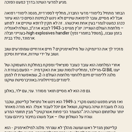
מגיע למדעי השינה בדרך כמעט הפוכה.
הבחור מתחיל בלימודי מדעי החברה, מחליף לספרדית, מנסה לימודי רפואה
אבל לא מסיים, עובר לרפואת שיניים ולא ניגש לבחינות הסיום כי הוא עיוור
ככהנ כמעט לגמרי בעין אחת ואיכשהו.. זה לא תקין לרופא שיניים אז. לפתע
– מלחמת העולם השנייה: יוג'ין מגויס ב‑1943 לצבא ארה״ב, נשלח לאנגליה
בענייני חבלה‑high explosives handler (מטפל בחומרי נפץ), בזמן שבנו,
ארמונד, נולד בבית.
מזכיר לך את הדינמיקה של מילואימניקים ? חיים אזרחיים שמופרעים שוב
ושוב על ידי שירות, אחריות וסיכון.
אחרי המלחמה הוא עובד כעובד סוציאלי ומפקח במחלקת התעסוקה של
מרילנד, ומחליט לנסות שוב את האקדמיה – הפעם בעזרת ה‑GI Bill, יענו
מלגה ללימודים חינם ללוחמי מלחמת העולם ה-2, שמאפשרת לו לממן
לימודים בפיזיולוגיה באוניברסיטת שיקגו.
גם פה הוא לא מסיים תואר מסודר. עני, עם ילד, באלגן.
ואז מגיע מפגש כמעט מקרי: ב‑1949 הוא ניגש אל נתניאל קלייטמן, שכבר
בנה לו מעבדת שינה בשיקגו, ושואל אם יוכל לעבוד אצלו. הוא מודה מאוחר
יותר שלתחום השינה היה “המעמד הכי פחות אטרקטיבי” מבין תחומי המדע
שהיו על השולחן שלו – אבל משהו בחיבור ביניהם עובד.
קלייטמן מגדיל ראש ועושה מהלך לא שגרתי: מלגה למילואימניק - הוא