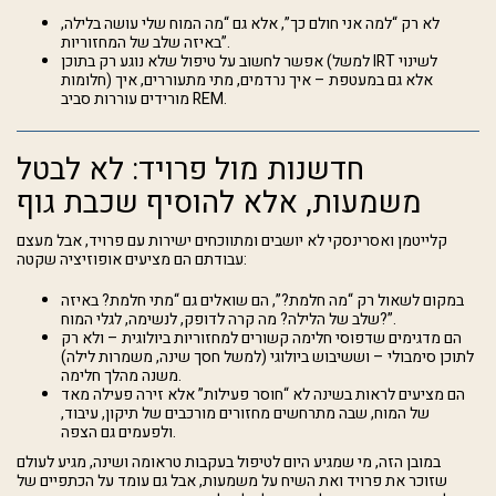
לא רק “למה אני חולם כך”, אלא גם “מה המוח שלי עושה בלילה,
באיזה שלב של המחזוריות”.
אפשר לחשוב על טיפול שלא נוגע רק בתוכן (למשל IRT לשינוי
חלומות) אלא גם במעטפת – איך נרדמים, מתי מתעוררים, איך
מורידים עוררות סביב REM.
חדשנות מול פרויד: לא לבטל
משמעות, אלא להוסיף שכבת גוף
קלייטמן ואסרינסקי לא יושבים ומתווכחים ישירות עם פרויד, אבל מעצם
עבודתם הם מציעים אופוזיציה שקטה:
במקום לשאול רק “מה חלמת?”, הם שואלים גם “מתי חלמת? באיזה
שלב של הלילה? מה קרה לדופק, לנשימה, לגלי המוח?”.
הם מדגימים שדפוסי חלימה קשורים למחזוריות ביולוגית – ולא רק
לתוכן סימבולי – וששיבוש ביולוגי (למשל חסך שינה, משמרות לילה)
משנה מהלך חלימה.
הם מציעים לראות בשינה לא “חוסר פעילות” אלא זירה פעילה מאד
של המוח, שבה מתרחשים מחזורים מורכבים של תיקון, עיבוד,
ולפעמים גם הצפה.
במובן הזה, מי שמגיע היום לטיפול בעקבות טראומה ושינה, מגיע לעולם
שזוכר את פרויד ואת השיח על משמעות, אבל גם עומד על הכתפיים של