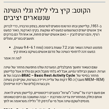
הקוטב: קיץ בלי לילה וגלי השינה
שנשארים יציבים
ב‑1951, קלייטמן ובתו הורטנס נוסעים לטרומסו, בצפון נורבגיה, כדי לבדוק
איך אנשים ישנים כשהשמש כמעט לא שוקעת. בקיץ הארקטי, האור כמעט
רציף, והם רוצים להבין – האם אנשים ישנים פחות, או אחרת?
הם בודקים
תושבים בוגרים, ומגלים:
ממוצע השינה נשאר סביב 7.2 שעות ביממה (טווח 6.1–9.4 שעות),
כמעט זהה לדפוסי השינה של מדגם אנשים בשיקגו באותו קיץ.
מה זה אומר?
שגם כשאור וחושך מתבלבלים, המערכת שלנו מחפשת מחזור של שינה
וערות. השעון הביולוגי גמיש, אבל לא בלתי מוגבל.וכאן גם נולדת אצל קלייטמן
: מחזור בסיסי של
BRAC – Basic Rest‑Activity Cycle
ה‑
ההבנה של
כ‑90 דקות של עלייה וירידה בערנות, שקיים הן בשינה (מעבר NREM–REM)
והן בערות (גלים של ריכוז ועייפות).
.אם פעם דיברו על “שינה” ו”ערות” כמצבים דיכוטומיים, קלייטמן מציע לראות
אותם כחלק ממחזוריות עדינה ומורכבת – הבנה שחשובה גם היום כשאנחנו
מנסים לשקם שינה אצל מי ש”נדפק לו” הלילה מטראומה או לחץ.