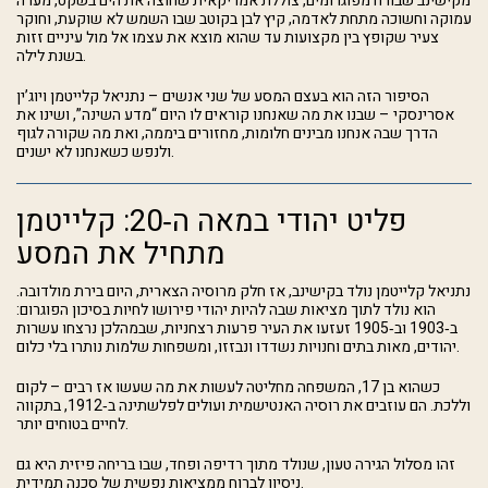
מקישינב שבורח מפוגרומים, צוללת אמריקאית שחוצה את הים בשקט, מערה
עמוקה וחשוכה מתחת לאדמה, קיץ לבן בקוטב שבו השמש לא שוקעת, וחוקר
צעיר שקופץ בין מקצועות עד שהוא מוצא את עצמו אל מול עיניים זזות
בשנת לילה.
הסיפור הזה הוא בעצם המסע של שני אנשים – נתניאל קלייטמן ויוג’ין
אסרינסקי – שבנו את מה שאנחנו קוראים לו היום “מדע השינה”, ושינו את
הדרך שבה אנחנו מבינים חלומות, מחזורים ביממה, ואת מה שקורה לגוף
ולנפש כשאנחנו לא ישנים.
פליט יהודי במאה ה‑20: קלייטמן
מתחיל את המסע
נתניאל קלייטמן נולד בקישינב, אז חלק מרוסיה הצארית, היום בירת מולדובה.
הוא נולד לתוך מציאות שבה להיות יהודי פירושו לחיות בסיכון הפוגרום:
ב‑1903 וב‑1905 זעזעו את העיר פרעות רצחניות, שבמהלכן נרצחו עשרות
יהודים, מאות בתים וחנויות נשדדו ונבזזו, ומשפחות שלמות נותרו בלי כלום.
כשהוא בן 17, המשפחה מחליטה לעשות את מה שעשו אז רבים – לקום
וללכת. הם עוזבים את רוסיה האנטישמית ועולים לפלשתינה ב‑1912, בתקווה
לחיים בטוחים יותר.
זהו מסלול הגירה טעון, שנולד מתוך רדיפה ופחד, שבו בריחה פיזית היא גם
ניסיון לברוח ממציאות נפשית של סכנה תמידית.