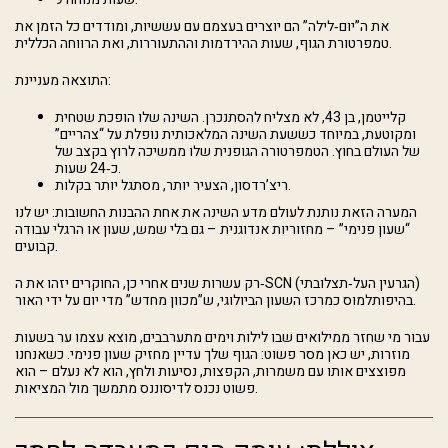
את ה”יום‑לילה” הם יוצרים בעצמם עם עששיות, ומודדים כל הזמן את
טמפרטורת הגוף, שעות ההירדמות וההתעוררות, ואת הרווחה הכללית.
התוצאה מעניינת:
קלייטמן, בן 43, לא מצליח להסתנכרן. השינה שלו הופכת שטחית
ומקוטעת, במיוחד כששעת השינה המלאכותית נופלת על “צהריים”
של העולם בחוץ. הטמפרטורה הגופנית שלו ממשיכה לרוץ בקצב של
כ‑24 שעות.
ריצ’רדסון, הצעיר יותר, מסתגל יותר בקלות.
המערה הזאת נותנת לעולם מדע השינה את אחת ההבנות החשובות: יש לנו
“שעון פנימי” – מחזוריות אנדוגנית – גם בלי שמש, שעון או הרגלי עבודה
קבועים.
רק עשרות שנים אחרי כן, החוקרים יזהו את ה‑SCN (הגרעין העל‑תצלובתי)
בהיפותלמוס כמרכז השעון הביולוגי, ש”מכוון מחדש” מדי יום על ידי האור.
עבור מי שחזר ממילואים שבו לילות וימים מתערבבים, מוצא עצמו ער בשעות
מוזרות, יש כאן מסר פשוט: הגוף שלך עדיין מחזיק שעון פנימי. כשאנחנו
מפוצצים אותו עם משמרות, הקפצות, נסיעות ולחץ, הוא לא נעלם – הוא
פשוט נכנס לדיסוננס מתמשך מול המציאות.