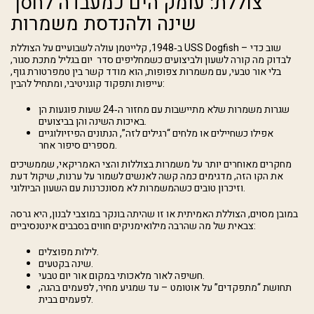
צוללת: עומק הים כמעבדה לחסך
שינה ולהנדסת משמרות
ב‑1948, קלייטמן עולה לשבועיים על הצוללת USS Dogfish – שוב כדי
לבדוק מה קורה לשעון ולביצועים כשמחליפים סדר יום בגליל מתכת סגור,
בלי אור טבעי, עם משמרות צפופות, הוא מודד קשר בין טמפרטורת גוף,
עייפות ותפקוד קוגניטיבי, ומתחיל להבין:
שגרות משמרות שלא מתיישבות עם מחזור ה‑24 שעות פוגעות הן
באיכות השינה והן בביצועים.
אפילו כשחיילים או מלחים “רגילים לזה”, הנתונים הפיזיולוגיים
מספרים סיפור אחר.
מחקרים מאוחרים יותר על משמרות בצוללות והצי האמריקאי, שממשיכים
את הקו הזה, מדגימים כמה קשה לאנשים לשמור על ערנות, שיקול דעת
וזיכרון טובים כשהמשמרות לא מסונכרנות עם השעון הביולוגי.
במובן מסוים, הצוללת האמיתית או זו שהיתה בונקר במוצבי לבנון, היא גרסה
צבאית של מה שהרבה מילואימניקים חווים בסבבים אינטנסיביים:
לילות מפוצלים.
שינה בקטעים.
חשיפה לאור מלאכותי במקום אור יום טבעי.
תחושת “מתפקדים” על אוטומט – עד שמגיע מחיר, לפעמים בהגה,
לפעמים בבית.