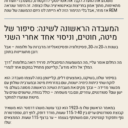
משכנע את הוועדה לקבל את אסרינסקי לדוקטורט, כמעט בלי תעודות
מתאימות, מתוך אמון בחריצות ובאינטואיציה שלו כצופה. זה הימור שנראה
אז מוזר, אבל בלי ההימור הזה לא הייתה לנו היום ההמשגה של שנת REM
המעבדה הראשונה לשינה: סיפור של
מיטה, חוטים, וניסוי אחד אחרי השני
בשנות ה‑20 וה‑30, פסיכולוגיה ופסיכואנליזה מדברות על חלומות – אבל
רובן מתעניינות בתוכן:
מה החלום אומר עליי, מה המשמעות הסימבולית. פרויד רואה בחלומות “דרך
המלך אל הלא מודע”; קלייטמן מתחיל במקום אחר לגמרי.
בסיפור שלנו,
בשיקגו, באמצעים דלים, קלייטמן בונה לעצמו מעבדה: הוא
לוקח שתי כיתות כימיה ישנות, שם במזרחית מיטה ובמערבית שולחן עם
מכשור מדידה – ובכך מקים את מעבדת השינה הראשונה מסוגה בעולם. מי
ישן שם? סטודנטים, עוזרים, וגם בני משפחה – כולל בנותיו, שישנים שנים על
מיטות שנועדו למחקר.
במאמר הראשון שלו מ‑1923 הוא כבר עושה משהו דרמטי: הוא משאיר
קבוצת סטודנטים ערים בין 40 ל‑115 שעות, מודד דופק, לחץ דם, טמפרטורת
גוף ותפקוד קוגניטיבי, וגם משתתף בעצמו – ער ברצף 115 שעות. הממצאים
שלו: