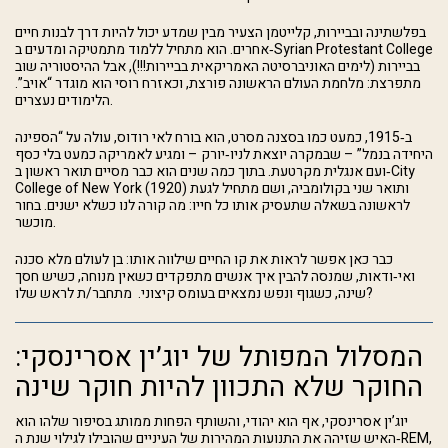
בפלשתינה ובביירות, קלייטמן הצעיר מבין שמדע יכול להיות דרך לבנות חיים
אחרים. הוא מתחיל ללמוד מתמטיקה ומדעים ב‑Syrian Protestant College
בביירות (לימים האוניברסיטה האמריקאית בביירות!!!), אבל ההיסטוריה שוב
מתפרצת: מלחמת העולם הראשונה פורצת, וכאזרח רוסי הוא מוגדר “אויב”.
הלימודים נעצרים.
ב‑1915, כמעט כמו בסצנה מסרט, הוא בורח לאי רודוס, עולה על “הספינה
היחידה בנמל” – שבמקרה יוצאת לניו‑יורק – ומגיע לאמריקה כמעט בלי כסף
ועם אנגלית מקרטעת. בתוך כמה שנים הוא כבר מסיים תואר ראשון ב‑City
College of New York (1920) ותואר שני בקולומביה, ושם מתחיל לגעת
לראשונה בשאלה שתעסיק אותו כל חייו: מה קורה לנו כשלא ישנים. בחור
מוכשר.
כבר כאן אפשר לראות את קו החיים שילווה אותו: בן לעולם מלא סכנה
ואי‑ודאות, שמנסה להבין איך אנשים מתפקדים כשאין מנוחה, כשיש חסך
שינה, כשגוף ונפש נמצאים בעומס קיצוני. מתחבר/ת לראש שלו?
המסלול המפותל של יוג’ין אסרינסקי:
החוקר שלא התכוון להיות חוקר שינה
יוג’ין אסרינסקי, אף הוא יהודי, והשותף הפחות ממותג בסיפור שלהו הוא
האיש שזיהה את התנועות המהירות של העיניים שהובילו לגילוי שנת ה‑REM,