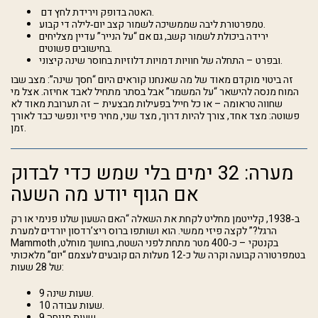
האטה בדופק וירידת לחץ דם.
טמפרטורת ליבה שממשיכה לשמור קצב יום‑לילה די קבוע.
ירידה ביכולת לשמור קשב, גם אם “על הנייר” עדיין מצליחים
בחישובים פשוטים.
ובפרט – התחלה של חוויות דמויות דלוזיות בחוסר שינה קיצוני.
זה ביטוי מוקדם מאוד של מה שאנחנו קוראים היום “חסך שינה”: מצב שבו
המוח מנסה להישאר “על המשמר” אבל בסתר מתחיל לאבד אחיזה. אצל מי
שחווה טראומה – או כל חייל בפעילות מבצעית – זה תערובת מאוד לא
פשוטה: מצד אחד, צורך להיות דרוך, מצד שני, מחיר פיזי ונפשי כבד לאורך
זמן.
מערה: 32 ימים בלי שמש כדי לבדוק
אם הגוף יודע מה השעה
ב‑1938, קלייטמן מחליט לקחת את השאלה “האם השעון שלנו פנימי או רק
הרגל?” לקצה פיזי ממשי. הוא ושותפו ברוס ריצ’רדסון יורדים למערת
Mammoth בקנטקי – כ‑400 מטר מתחת לפני השטח, בחושך מוחלט,
בטמפרטורה קבועה וקרה של כ-12 מעלות הם קובעים לעצמם “יום” מלאכותי
של 28 שעות:
9 שעות שינה.
10 שעות עבודה.
9 שעות מנוחה.