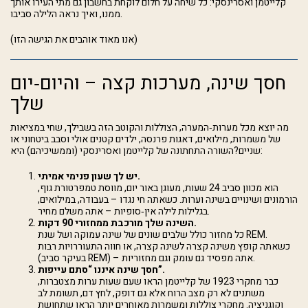
קלייטמן ואסרינסקי: כל שיחה על חלום לוקחת בחשבון גם מתי העירו אותך
ממנו, ואיך נראה הלילה סביבו.
(אנו מאוד אוהבים את הגישה הזו)
חסך שינה, מערכות קצה – והיום‑יום
שלך
מה יוצא מכל מערות‑המערה, הצוללות והקוטב הזה בשבילך, שחי במציאות
של משמרות, מילואים, דאגות פרנסה, ילדים קטנים אולי וסבב ביטחוני או
שניים?השורה התחתונה של קלייטמן ואסרינסקי (וממשיכיהם) היא:
יש לך שעון פנימי אמיתי.
הוא מכוון סביב 24 שעות, מעוגן באור יום, מווסת טמפרטורת גוף,
הורמונים ושינויים בשינה וערות. כשאתה חי נגדו – בעבודה, במילואים,
בגלילות לילה אין‑סופיות – אתה משלם מחיר.
השינה שלך מורכבת ממחזורי 90 דקות.
כל מחזור כולל שלבים שונים של שינה עמוקה ושל שנת REM.
כשאתה קופץ משינה קצרה לשינה קצרה, או חווה התעוררויות רבות
(בעיקר סביב REM) – אתה מפסיד גם עומק וגם מחזוריות.
חסך שינה איננו “סתם עייפות”.
כבר מחקרי 1923 של קלייטמן הראו שעם שעות ערות מצטברות,
משתנים לא רק מצב הרוח אלא גם דופק, לחץ דם, תשומת לב
וקוגניציה. מחקרי צוללות ומשמרות מאוחרים יותר הראו שתחושת