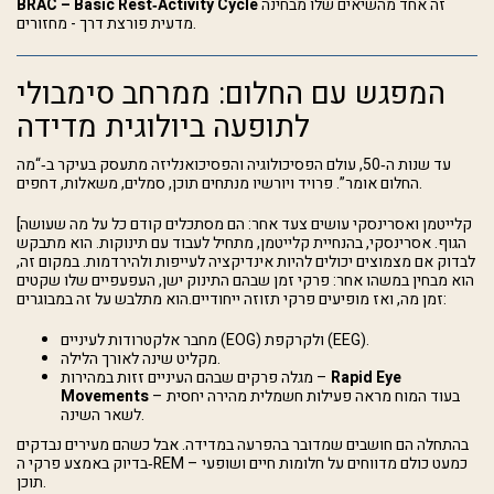
זה אחד מהשיאים שלו מבחינה
BRAC – Basic Rest‑Activity Cycle
מדעית פורצת דרך - מחזורים.
המפגש עם החלום: ממרחב סימבולי
לתופעה ביולוגית מדידה
עד שנות ה‑50, עולם הפסיכולוגיה והפסיכואנליזה מתעסק בעיקר ב‑“מה
החלום אומר”. פרויד ויורשיו מנתחים תוכן, סמלים, משאלות, דחפים.
קלייטמן ואסרינסקי עושים צעד אחר: הם מסתכלים קודם כל על מה שעושה
[
הגוף. אסרינסקי, בהנחיית קלייטמן, מתחיל לעבוד עם תינוקות. הוא מתבקש
לבדוק אם מצמוצים יכולים להיות אינדיקציה לעייפות ולהירדמות. במקום זה,
הוא מבחין במשהו אחר: פרקי זמן שבהם התינוק ישן, העפעפיים שלו שקטים
זמן מה, ואז מופיעים פרקי תזוזה ייחודיים.הוא מתלבש על זה במבוגרים:
מחבר אלקטרודות לעיניים (EOG) ולקרקפת (EEG).
מקליט שינה לאורך הלילה.
Rapid Eye
מגלה פרקים שבהם העיניים זזות במהירות –
– בעוד המוח מראה פעילות חשמלית מהירה יחסית
Movements
לשאר השינה.
בהתחלה הם חושבים שמדובר בהפרעה במדידה. אבל כשהם מעירים נבדקים
בדיוק באמצע פרקי ה‑REM – כמעט כולם מדווחים על חלומות חיים ושופעי
תוכן.