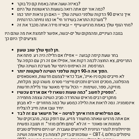
באיזה שעה אתה באמת קם כל בוקר?
כמה אור יום אתה רואה בשעות הראשונות של היום?
איך נראים 90 הדקות שלפני השינה שלך – האם הן נראות יותר כמו
“מערכת התראה בשידור חי” או כמו נחיתה הדרגתית?
מתי הגוף שלך באמת מרגיש עייף – ובאיזו מידה אתה מכבד את זה?
בגובה העיניים, ומהמקום של ים‑יבשה, אפשר לתמצת את מה שהם היו
מציעים לך היום כך:
תן לגוף שלך שוב שעון.
בחר שעת קימה קבועה – אפילו אם הלילה היה רע. פתח את
התריסים, צא החוצה לכמה דקות אור, אפילו אם זה רק עם הקפה על
המרפסת. זה האיפוס היומי של מערכת השינה שלך.
הפוך את ה‑90 דקות שלפני השינה לשקטות יותר.
לא חייבים טקס ניו‑אייג’, אבל כדאי לצמצם חדשות, וואטסאפים
מהפלוגה, מסכים זוהרים ותכנים מייצרי סטרס. משהו קטן: מקלחת,
מוזיקה, ספר, נשימות – הכול עדיף מאשר עוד גלילת חדשות.
הפסיק לחשב “כמה שעות נשארו לי אם ארדם עכשיו”.
מחקרים רבים מראים שהחרדה סביב השינה עצמה מחמירה
אינסומניה. נסה לראות את הלילה כמסע של כמה מחזורים – לא מבחן
יחיד שבו אתה חייב להצליח.
אם המילואים חזרו איתך למיטה – אל תישאר עם זה לבד.
אם אתה מרגיש שאתה מתעורר מזיע, עם דופק גבוה, מהבזקים של
תמונות או סאונד – זה לא “סתם חלום מוזר”. זו תגובה נפשית
ופיזיולוגית לגמרי הגיונית לאירועים שעברת. יש היום טיפולים טובים
שמכוונים בדיוק לצומת בין טראומה ושינה – CBT‑I, טיפולים בחלום