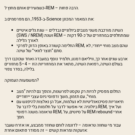
כשמעירים אותם מחוץ ל‑REM – הרבה פחות.
ב‑1953, הם מפרסמים ב‑Science את המאמר המכונן:
השינה מורכבת משני מצבים ביולוגיים נבדלים – שנת גלים איטיים
(SWS / NREM) ושנת REM – שמתחלפים במחזורים של כ‑90 דקות
לאורך הלילה.
החלימה קשורה באופן הדוק לפרקי REM, שהם מצב מוחי ייחודי, לא
סתם “תוצר לוואי” של שינה.
ארבע שנים אחר כך, וויליאם דמנט, תלמיד נוסף במעבדה ואחד שכוכבו דרך
בעולם השינה, רפואת השינה, מתאר את המחזוריות הזו – 4–5 מחזורים
בלילה, בסדר צפוי.
המשמעות העמוקה?
החלום מפסיק להיות רק טקסט לפרשנות, והופך גם להיות “מצב
מוחי”, עם תזמון, משך ודפוסי גיוס עצבי ייחודיים.
תיאוריות פסיכואנליטיות לא נעלמות, אבל הן נאלצות להיפגש עם
ביולוגיה: אי‑אפשר לדבר על חלומות בלי לדבר על REM, ועל איך
טראומה משנה דפוסי REM, על סיוטים, על REM rebound אחרי
חסך.
עבור מי שחווה טראומה – לדוגמה לוחם שחוזר ממבצע, או אזרח שעבר
אזעקות ומראות קשים – זה מסודר פתאום אחרת: