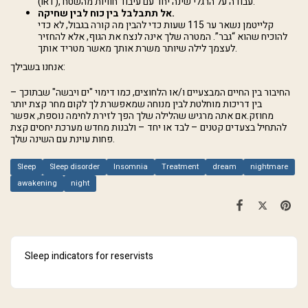
(IRT), עבודה על הרגלי שינה יחד עם עיבוד חוויות מהשטח.
אל תתבלבל בין כוח לבין שחיקה.
קלייטמן נשאר ער 115 שעות כדי להבין מה קורה בגבול, לא כדי
להוכיח שהוא “גבר”. המטרה שלך אינה לנצח את הגוף, אלא להחזיר
לעצמך לילה שיותר משרת אותך מאשר מטריד אותך.
אנחנו בשבילך:
החיבור בין החיים המבצעיים ו/או הלחוצים, כמו דימוי "ים ויבשה" שבתוכך –
בין דריכות מוחלטת לבין מנוחה שמאפשרת לך לקום מחר קצת יותר
מחוזק.אם אתה מרגיש שהלילה שלך הפך לזירת לחימה נוספת, אפשר
להתחיל בצעדים קטנים – לבד או יחד – ולבנות מחדש מערכת יחסים קצת
פחות עוינת עם השינה שלך.
Sleep
Sleep disorder
Insomnia
Treatment
dream
nightmare
awakening
night
Sleep indicators for reservists