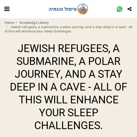
Home
Knowledge Library
Jewish refugees, a submarine, a polar journey, and a stay deep in a cave - all
of this will enhance your sleep challenges.
JEWISH REFUGEES, A
SUBMARINE, A POLAR
JOURNEY, AND A STAY
DEEP IN A CAVE - ALL OF
THIS WILL ENHANCE
YOUR SLEEP
CHALLENGES.