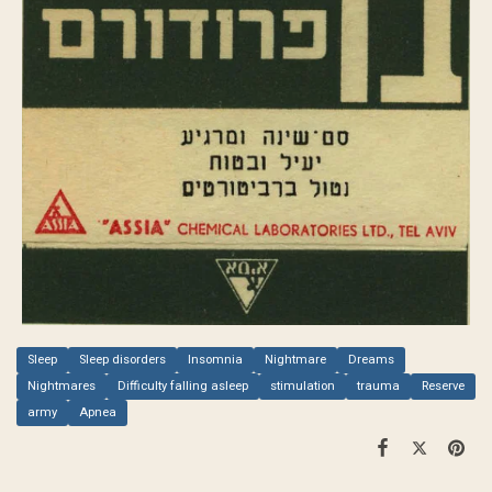
Sleep
Sleep disorders
Insomnia
Nightmare
Dreams
Nightmares
Difficulty falling asleep
stimulation
trauma
Reserve
army
Apnea