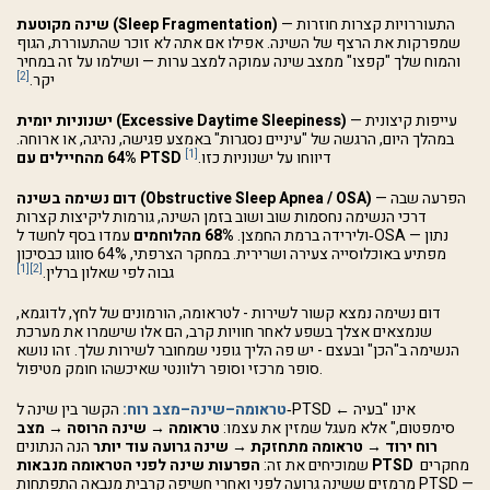
— התעוררויות קצרות חוזרות
שינה מקוטעת (Sleep Fragmentation)
שמפרקות את הרצף של השינה. אפילו אם אתה לא זוכר שהתעוררת, הגוף
והמוח שלך "קפצו" ממצב שינה עמוקה למצב ערות — ושילמו על זה במחיר
[2]
יקר.
— עייפות קיצונית
ישנוניות יומית (Excessive Daytime Sleepiness)
במהלך היום, הרגשה של "עיניים נסגרות" באמצע פגישה, נהיגה, או ארוחה.
[1]
דיווחו על ישנוניות כזו.
64% מהחיילים עם PTSD
— הפרעה שבה
דום נשימה בשינה (Obstructive Sleep Apnea / OSA)
דרכי הנשימה נחסמות שוב ושוב בזמן השינה, גורמות ליקיצות קצרות
ולירידה ברמת החמצן.
68% מהלוחמים
עמדו בסף לחשד ל‑OSA — נתון
מפתיע באוכלוסייה צעירה ושרירית. במחקר הצרפתי, 64% סווגו כבסיכון
[1]
[2]
גבוה לפי שאלון ברלין.
דום נשימה נמצא קשור לשירות - לטראומה, הורמונים של לחץ, לדוגמא,
שנמצאים אצלך בשפע לאחר חוויות קרב, הם אלו שישמרו את מערכת
הנשימה ב"הכן" ובעצם - יש פה הליך גופני שמחובר לשירות שלך. זהו נושא
סופר מרכזי וסופר רלוונטי שאיכשהו חומק מטיפול.
טראומה–שינה–מצב רוח:
הקשר בין שינה ל‑PTSD אינו "בעיה ←
סימפטום," אלא מעגל שמזין את עצמו:
טראומה → שינה הרוסה → מצב
רוח ירוד → טראומה מתחזקת → שינה גרועה עוד יותר
הנה הנתונים
מחקרים
הפרעות שינה לפני הטראומה מנבאות PTSD
שמוכיחים את זה:
מרמזים ששינה גרועה לפני ואחרי חשיפה קרבית מנבאה התפתחות PTSD —