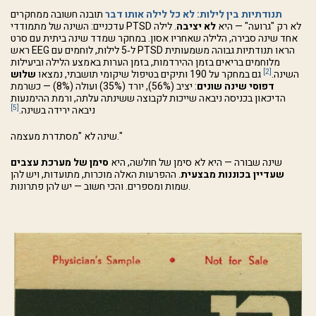
תנודתיות בין לילות: לא כל לילה אותו דבר
תובנה חשובה ממחקרים
עדכניים: השינה של מתמודדי PTSD לא רק "גרועה" — היא
לא יציבה
. לילה
אחד שינה סבירה, הלילה שאחריו אסון. במחקר שמדד שינה ביתית עם סרט
ראש EEG ל‑5 לילות, לוחמים עם PTSD הראו תנודתיות גבוהה משמעותית
מלוחמים בריאים בזמן ההירדמות, בזמן הערות באמצע הלילה וביעילות
[2]
השינה.
גם במחקר על 190 ותיקים בטיפול שיקומי תושבתי, נמצאו
שלוש
דפוסי שינה שונים
: יציב (56%), יורד (35%) ועולה (8%) — כשרמת
הדיכאון בכניסה ניבאה שייכות לקבוצה ששינתה עלתה, ורמת ההימנעות
[5]
ניבאה ירידה בשינה.
שינה לא "מסתדרת מעצמה."
שינה שבורה — היא לא סימן של חולשה, היא
סימן של מערכת עצבים
שעדיין בכוננות מבצעית
. ההפרעות האלה מוכרות, מתועדות, ויש להן
שמות ומספרים. והכי חשוב — יש להן פתרונות.