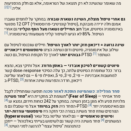
מה שאומר שהשינה לא רק תוצאה של הטראומה, אלא גם חלק מהפגיעות
[2]
[1]
אליה.
גם אחרי טיפול מוצלח, השינה נשארת שבורה
: במחקר על לוחמים שעברו
12 מפגשי CPT (טיפול קוגניטיבי‑פרוססואלי), אמנם חלה ירידה מובהקת
באינסומניה וסיוטים, אבל
רוב החיילים נשארו מעל הסף הקליני
גם אחרי
[1]
הטיפול. 85% לא הגיעו לשיפור קליני משמעותי באינסומניה.
שינה גרועה = דיכאון חזק יותר לאורך הטיפול
: חיילים שנכנסו לטיפול עם
שילוב של אינסומניה, סיוטים ודום נשימה הציגו
סימפטומים דיכאוניים
[1]
לאורך כל תקופת הטיפול, גם כשה‑PTSD השתפר.
גבוהים יותר
סיוטים קשורים לסיכון אובדני — באופן מדורג
: אצל ותיקי צבא, נמצא
קשר dose‑response ברור: ככל שחומרת הסיוטים עלתה, כך עלה הסיכוי
למחשבות אובדניות — פי 2, פי 3, פי 5, ואפילו פי 6 — גם לאחר שליטה
[3]
ב‑PTSD, דיכאון, חרדה והפרעות שינה אחרות.
פחד מהלילה: כשהמיטה הופכת לאזור סכנה
תופעה שמתחילה לקבל
— פחד אמיתי
"פחד משינה" (Fear of Sleep)
תשומת לב מחקרית היא
[4]
מלהיות פגיע ולא מוגן בזמן השינה. במחקר על 242 כוחות חירום, נמצא ש:
[4]
אצל מי שסבלו גם מ‑PTSD וגם מאינסומניה יחד.
הפחד היה
חזק במיוחד
הגורמים שחזו פחד משינה בצורה הכי חזקה היו
סימפטומי עוררות‑יתר
ו
סיוטים טראומטיים
— גם לאחר שליטה בכל שאר
(hyperarousal)
[4]
המשתנים.
פחד משינה היה קשור גם לשימוש בעייתי באלכוהול — ייתכן
[4]
כהתנהגות "טיפול עצמי" להרגעה לפני השינה.