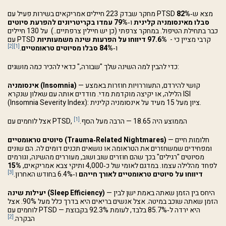
מחקר שבדק 223 חיילים אמריקאים בשירות פעיל עם PTSD מצא ש‑
82%
סבלו מאינסומניה קלינית
ו‑
79% עמדו בקריטריונים להפרעת סיוטים
כבר בתחילת הטיפול. במחקר צרפתי (כן יש חיילין צרפתיים..) על 130 חיילים
עם PTSD קרבי מציין כי -
97.6% דיווחו על הפרעות שינה משמעותיות
[2]
[1]
ו‑
84% סבלו מסיוטים טראומטיים
.
כדי להבין למה השינה שלך "שבורה," כדאי להכיר כמה מושגים:
— קושי להירדם, התעוררויות חוזרות באמצע
אינסומניה (Insomnia)
הלילה, או יקיצה מוקדמת מדי. מודדים אותה עם שאלון שנקרא ISI
(Insomnia Severity Index): ציון מעל 15 מעיד על אינסומניה קלינית.
[1]
אצל לוחמים עם PTSD, הממוצע היה 18.65 — הרבה מעל הסף.
— חלומות חיים
סיוטים טראומטיים (Trauma‑Related Nightmares)
ומפחידים שמשחזרים את הטראומה או נושאים תכנים דומים לה. הם שונים
מסיוטים "רגילים" בכך שהם חוזרים שוב ושוב, מעוררים מהשינה, וגורמים
לפחד מהלילה עצמו. במדגם לאומי של כ‑4,000 ותיקי צבא אמריקאים,
15%
[3]
דיווחו על סיוטים טראומטיים לאורך חייהם
ו‑6.4% בחודש האחרון.
— היחס בין הזמן שאתה באמת ישן לבין
יעילות שינה (Sleep Efficiency)
הזמן שאתה שוכב במיטה. אצל אנשים בריאים היא בדרך כלל מעל 90%. אצל
לוחמים עם PTSD — היא ירדה ל‑85.7% בלבד, לעומת 92.3% בקבוצת
[2]
הבקרה.