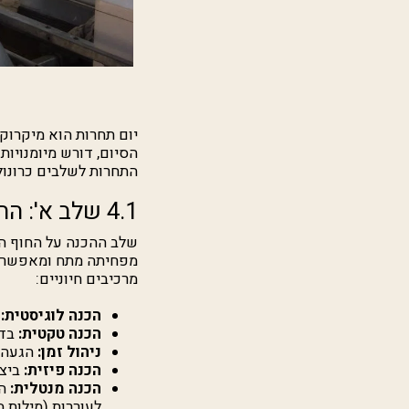
יום תחרות הוא מיקרוק
הסיום, דורש מיומנויות
התחרות לשלבים כרונול
4.1 שלב א': ההכנה על החוף (Pre-Launch)
שלב ההכנה על החוף הו
מרכיבים חיוניים:
הכנה לוגיסטית:
א
הכנה טקטית:
בדי
ניהול זמן:
הגעה ל
הכנה פיזית:
ביצו
הכנה מנטלית:
הג
לעוררות (מילות 