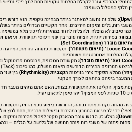
מנטלי המרכזי עובר לקבלת החלטות טקטיות תחת לחץ פיזי ונפשי 
ן חלקי המסלול השונים:
שלב זה נחשב למאתגר ביותר מבחינה טקטית. הוא דורש ריכוז
שבי רוח, גלים ומיקום היריבים. אחד הקשיים הגדולים ביותר בשלב
מו סיבוב לא מוצלח, ולהצליח לחזור במהירות לריכוז מלא במשימה.
צוות:
בסירות זוגיות, הצוות עובר בין שני דפוסי תקשורת:
תיאום מוגדר (Set Coordination)
.
תקשורת פתוחה וזורמת, המיועדת לח
בלת החלטות אסטרטגיות משותפות.
תקשורת חסכונית, מבוססת פרוטוקול ומי
המשמשת 
פר) ממלא תפקיד צירי בוויסות ה
קצביות (Rhythmicity)
בין שני מ
 המעבר ביניהם בהתאם לצורך הטקטי.
 זה מהווה נקודת מתח גבוהה, הדורשת ביצוע טכני מדויק ותקשורת
בצלע זו, הדגש עובר ממאבק טקטי לניהול מהירות ומיקום. ה
חות ניתוח של משבי רוח ויותר תחושה של גלישה על הגלים – ובהתא