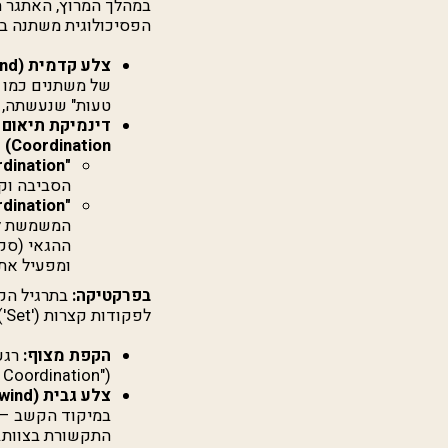
במהלך המרוץ, האתגר ה
הפסיכולוגית משתנה בי
צלע קדמית (Upwind):
של משתנים כמו מ
טעות" שנעשתה, כ
דינמיקת תיאום ב
Coordination)
ו
"Loose Coordination" (תיאום משוחרר):
הסביבה וק
"Set Coordination" (תיאום מוגדר):
ההגאי (סקי
ומפעיל את
בפרקטיקה:
לפקודות קצרות ('Set') כ-10 שניות לפני המצוף? זהו סימן לתיאום יעיל.
הקפת מצוף:
רגע
("Set Coordination") כדי לבצע את התמרון במהירות וביעילות מרביות, תחת לחץ של סירות מתחרות.
צלע גבית (Downwind):
במיקוד הקשב – פ
התקשורת בצוות.