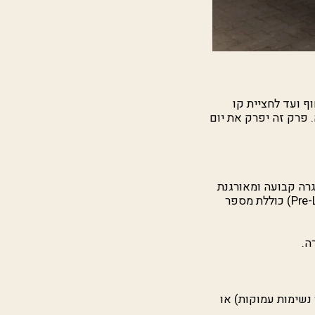
ף ועד לחציית קו
. פרק זה יפרק את יום
רה קבועה ומאורגנת
מפחיתה מתח ומאפשרת לשייט להתמקד במשימה שלפניו. שגרת ההכנה (Pre-Launch Routine) כוללת מספר
ה.
נשימות עמוקות) או