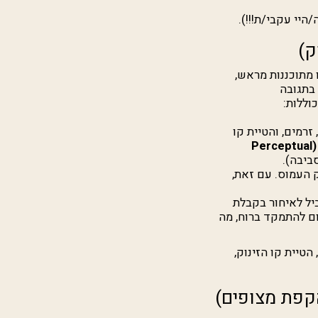
/היי עקבי/ת!!!).
 מתוכננות מראש,
אים כי הן "מתהוות" (Emergent) ו"משתנות בהתאמה משותפת" (Co-adaptive) בתגובה
וללות:
זרמים, והטיית קו
התכווננות תפיסתית (Perceptual
ביבה).
 העמוס. עם זאת,
יל לאיחור בקבלת
ום להתמקד ברוח, מה
הטיית קו הזינוק,