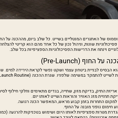
וסמוס של האתגרים המנטליים בשייט. כל שלב ביום, מההכנה על החו
 פסיכולוגיות שונות, וניהול נכון של כל אחד מהם הוא קריטי להצלחה
וגיים וינתח את הדרישות הפסיכולוגיות הספציפיות בכל שלב.
א הבסיס לבניית ביטחון עצמי ושקט נפשי לקראת הירידה למים. שג
ריזת התיק, בדיקת מזון, שתייה, בגדים מתאימים וחלקי חילוף לסיר
קת תחזית מזג האוויר והוראות השייט לאותו יום.
מקום התחרות בזמן קבוע מראש, המאפשר הכנה רגועה.
ע חימום גופני מובנה על החוף.
דרת מטרות ספציפיות לאותו היום ושימוש בטכניקות להרגעה (כמו 
מפתח אנרגטיות), בהתאם לצורך האישי.