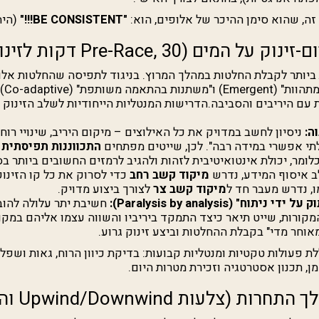
ה, שהוא סימן ההיכר של אלופים, הוא:
"BE CONSISTENT!!!"
(היה
ביותר לקבלת החלטות במהלך המרוץ. בניגוד לתפיסה שהחלטות אלו
מחקרים מר
ם היריבים והסביבה.הדרישות המנטליות הייחודיות לשלב הזינוק כ
ה:
ניסיון לחשב במדויק את כל האילוצים – מיקום היריב, שינויי רוח, 
לתי אפשרי במידה רבה". לכן, שייטים מפתחים
לומר, יכולת אינטואיטיבית לזהות ולהגיב לרמזים החשובים ביותר בס
 איסוף המידע, נדרש
מיקוד קשב רחב
כדי לסרוק את כל קו הזינוק
ו, נדרש מעבר חד ל
מיקוד קשב צר
לצורך ביצוע מדויק.
וח" (Paralysis by analysis):
חשיבת יתר עלולה להוב
קורות, שייט תיאר כיצד התמקד ביריביו והשווה עצמו אליהם במק
אוחר מדי" בקבלת ההחלטות וביצע זינוק גרוע.
ת פעולות טקטיות ומנטליות קבועות: בדיקת כיוון הרוח, גאות ושפל, 
, תכנון אסטרטגיה וזכירת מטרות היום.