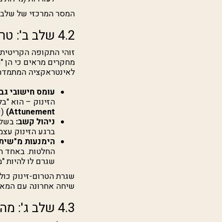
המסר המרכזי של שלב ז
4.2 שלב ב': טרום-זינוק על המים (Pre-Race, 30 דקות לזינוק)
זוהי התקופה הקריטית 
לאינטראקציה המתמדת ע
עומס חישובי גבו
הזינוק – הוא "ב
Attunement)
(כ
ניהול קשב:
בשלב
ברגע הזינוק עצמ
הימנעות מ"שיתוק על ידי נית
החלטות. באחד המ
שגרם לו להיות "מ
שגרת הטרום-זינוק כולל
שיחה אחרונה עם המאמן
4.3 שלב ג': מהלך התחרות (צלעות Upwind/Downwind והקפת מצופים)