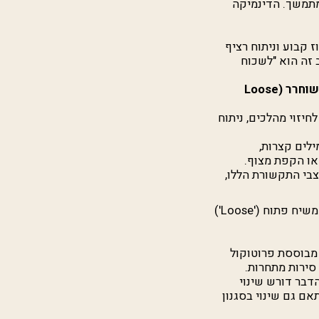
מתמשך. הדינמיקה
 קבוע וניתוח רציף
 זה הוא "לשכוח
תיאום משוחרר (Loose
יזוי מהלכים, ניתוח
לים קצרות,
לביצוע תמרונים מהירים הדורשים תיאום מושלם, כמו סיבוב (Tack) או הקפת מצוף.
צבי התקשורת הללו,
בתרגיל הקפת מצוף, הקליטו את התקשורת בצוות. האם אתם מזהים מעבר חד משיח פתוח ('Loose')
 מבוססת פרוטוקול
דבר דורש שינוי
ם גם שינוי בסגנון